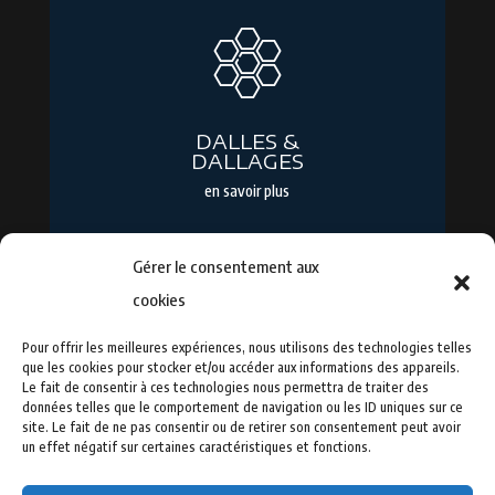
DALLES &
DALLAGES
en savoir plus
Gérer le consentement aux
cookies
Route du Mont Bouquet
30580 Seynes - FRANCE
Pour offrir les meilleures expériences, nous utilisons des technologies telles
que les cookies pour stocker et/ou accéder aux informations des appareils.
Le fait de consentir à ces technologies nous permettra de traiter des
données telles que le comportement de navigation ou les ID uniques sur ce
04 66 83 10 54
-
06 51 91 45 51
site. Le fait de ne pas consentir ou de retirer son consentement peut avoir
un effet négatif sur certaines caractéristiques et fonctions.
cbonhomme30@gmail.com